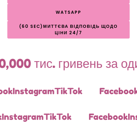
WATSAPP
(60 SEC)МИТТЄВА ВІДПОВІДЬ ЩОДО
ЦІНИ 24/7
0 тис. гривень за один к
stagram
TikTok
Facebook
Inst
stagram
TikTok
Facebook
Inst