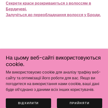
Секрети краси розкриваються з волоссям в
Бердичеві.
Залучіться до переобладнання волосся у Броди.
На цьому веб-сайті використовуються
© 1999 HAIRUA - Усі права захищено.
cookie.
На платформі
Ми використовуємо cookie для аналізу трафіку веб-
сайту та оптимізації його роботи для вас. Якщо ви
погодитеся на використання нами cookie, ваші дані
буде об’єднано з даними всіх інших користувачів.
МІСТА
HAIRUA
ВІДХИЛИТИ
ПРИЙНЯТИ