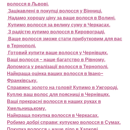
волосся в Львові.
Зацікавлені в покупці волосся у Вінниці.
Надамо хорошу ціну за ваше волося в Волині.
Купимо волосся за велику суму в Черкасах.
З радістю купимо волосся в Кировограді.
Ваще волосся зможе стати прибутковим для вас
в Тернополі.
Готовий купити ваше волосся у Чернівцях.
Ваші волосся - наше багатство в Рівному.
Допомога у реалізації волосся в Тернополі.
Найкраща оцінка ваших волосся в Івано-
Франківську.
Справжнє золото на голові! Купимо в Ужгороді.
Куплю ваш волос для поясниці в Чернівцях.
Ваші прекрасні волосся в наших руках в
Хмельницькому.
Найкраща покупка волосся в Черкасах.
Робимо добрі справи: купуємо волосся в Сумах.
Покупка волосся - наше діло в Харкові.