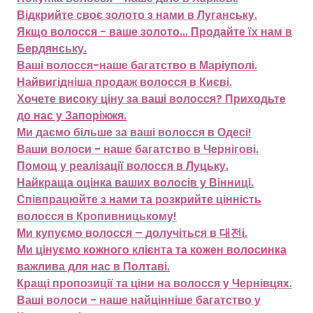
Відкрийте своє золото з нами в Луганську.
Якщо волосся - ваше золото... Продайте їх нам в
Бердянську.
Ваші волосся-наше багатство в Маріуполі.
Найвигідніша продаж волосся в Києві.
Хочете високу ціну за ваші волосся? Приходьте
до нас у Запоріжжя.
Ми даємо більше за ваші волосся в Одесі!
Ваши волоси - наше багатство в Чернігові.
Помощ у реалізації волосся в Луцьку.
Найкраща оцінка ваших волосів у Вінниці.
Співпрацюйте з нами та розкрийте цінність
волосся в Кропивницькому!
Ми купуємо волосся – долучіться в 대전і.
Ми цінуємо кожного клієнта та кожен волосинка
важлива для нас в Полтаві.
Кращі пропозиції та ціни на волосся у Чернівцях.
Ваші волоси - наше найцінніше багатство у