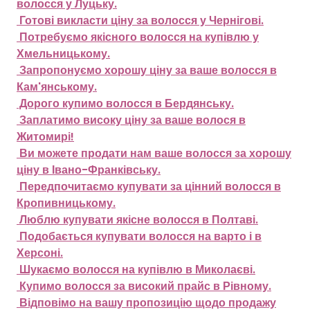
волосся у Луцьку.
Готові викласти ціну за волосся у Чернігові.
Потребуємо якісного волосся на купівлю у
Хмельницькому.
Запропонуємо хорошу ціну за ваше волосся в
Кам'янському.
Дорого купимо волосся в Бердянську.
Заплатимо високу ціну за ваше волося в
Житомирі!
Ви можете продати нам ваше волосся за хорошу
ціну в Івано-Франківську.
Передпочитаємо купувати за цінний волосся в
Кропивницькому.
Люблю купувати якісне волосся в Полтаві.
Подобається купувати волосся на варто і в
Херсоні.
Шукаємо волосся на купівлю в Миколаєві.
Купимо волосся за високий прайс в Рівному.
Відповімо на вашу пропозицію щодо продажу