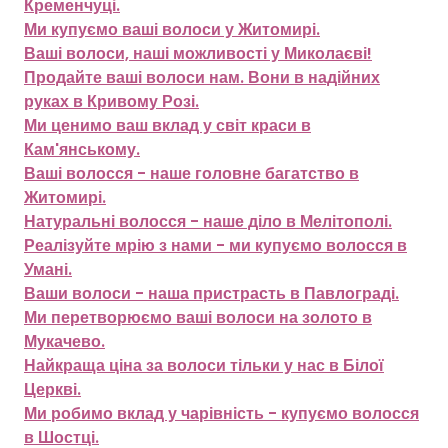
Кременчуці.
Ми купуємо ваші волоси у Житомирі.
Ваші волоси, наші можливості у Миколаєві!
Продайте ваші волоси нам. Вони в надійних
руках в Кривому Розі.
Ми ценимо ваш вклад у світ краси в
Кам'янському.
Ваші волосся - наше головне багатство в
Житомирі.
Натуральні волосся - наше діло в Мелітополі.
Реалізуйте мрію з нами - ми купуємо волосся в
Умані.
Ваши волоси - наша пристрасть в Павлограді.
Ми перетворюємо ваші волоси на золото в
Мукачево.
Найкраща ціна за волоси тільки у нас в Білої
Церкві.
Ми робимо вклад у чарівність - купуємо волосся
в Шостці.